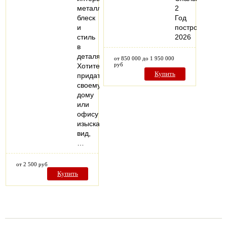
металлический
2
блеск
Год
и
постройки:
стиль
2026
в
деталях.
от 850 000 до 1 950 000
руб
Хотите
Купить
придать
своему
дому
или
офису
изысканный
вид,
…
от 2 500 руб
Купить