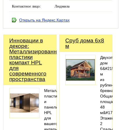
Контактное лицо:
Людмила
Открыть на Яндекс.Картах
Инновации в
Сруб дома 6x8
декоре:
м
Металлизированные
пластики
Двухэтажный
компакт HPL
дом
для
6&#215;8
современного
м
пространства
из
рубленого
Металлизированные
бревна
пластики
Общая
и
площадь:
панели
48
HPL
м&#178;
для
Этажей:
вашего
2
интерьера:
Спальни: