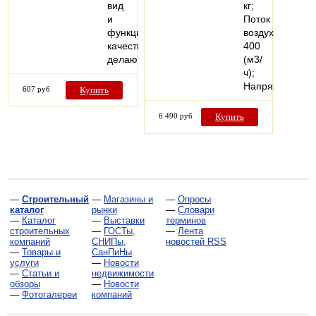
вид
кг;
и
Поток
функциональные
воздуха
качества
400
делают…
(м3/
ч);
Напряжение…
607 руб
Купить
6 490 руб
Купить
—
Строительный
—
Магазины и
—
Опросы
каталог
рынки
—
Словари
—
Каталог
—
Выставки
терминов
строительных
—
ГОСТы,
—
Лента
компаний
СНИПы,
новостей RSS
—
Товары и
СанПиНы
услуги
—
Новости
—
Статьи и
недвижимости
обзоры
—
Новости
—
Фотогалереи
компаний