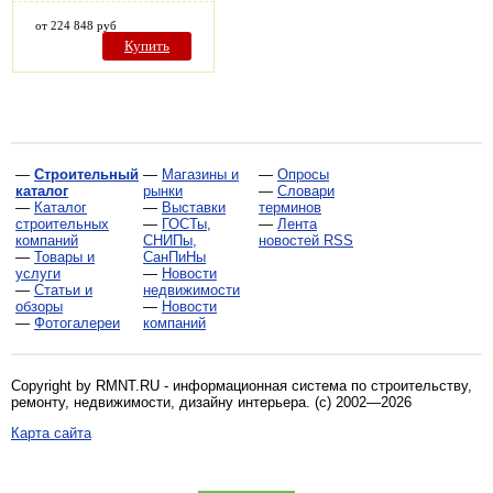
от 224 848 руб
Купить
—
Строительный
—
Магазины и
—
Опросы
каталог
рынки
—
Словари
—
Каталог
—
Выставки
терминов
строительных
—
ГОСТы,
—
Лента
компаний
СНИПы,
новостей RSS
—
Товары и
СанПиНы
услуги
—
Новости
—
Статьи и
недвижимости
обзоры
—
Новости
—
Фотогалереи
компаний
Copyright by RMNT.RU - информационная система по
строительству,
ремонту, недвижимости, дизайну интерьера
. (c) 2002—2026
Карта сайта