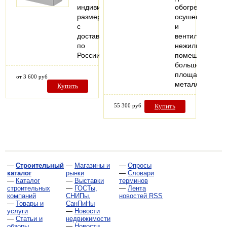
индивидуальным
обогрева,
размерам
осушения
с
и
доставкой
вентиляции
по
нежилых
России
помещений
большой
площади,
от 3 600 руб
металлически
Купить
55 300 руб
Купить
—
Строительный
—
Магазины и
—
Опросы
каталог
рынки
—
Словари
—
Каталог
—
Выставки
терминов
строительных
—
ГОСТы,
—
Лента
компаний
СНИПы,
новостей RSS
—
Товары и
СанПиНы
услуги
—
Новости
—
Статьи и
недвижимости
обзоры
—
Новости