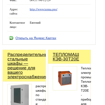
Факс:
(495) 796-12-29
Адрес
http://www.terma.pro/
сайта:
Контактное
Евгений
лицо:
Открыть на Яндекс.Картах
Распределительные
ТЕПЛОМАШ
стальные
КЭВ-30Т20Е
шкафы —
решение для
Тепловентилят
вашего
электрический
электроснабжения!
промышленны
Тепломаш
распределительные
КЭВ-
шкафы
Т20E
по
-
стандартным
прибор
и
для