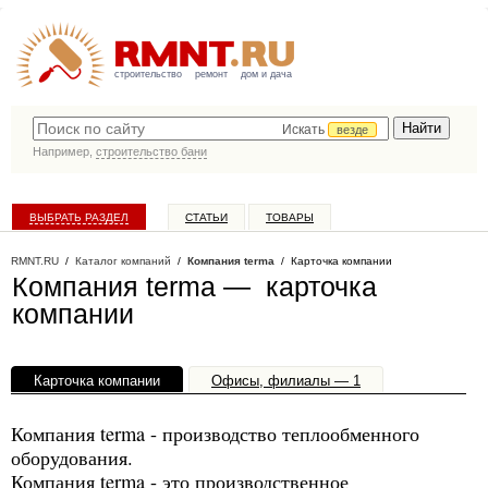
строительство
ремонт
дом и дача
Искать
везде
Например,
строительство бани
ВЫБРАТЬ РАЗДЕЛ
СТАТЬИ
ТОВАРЫ
КАТАЛОГ КОМПАНИЙ
RMNT.RU
/
Каталог компаний
/
Компания terma
/ Карточка компании
Компания terma — карточка
компании
Карточка компании
Офисы, филиалы — 1
Компания terma - производство теплообменного
оборудования.
Компания terma - это производственное