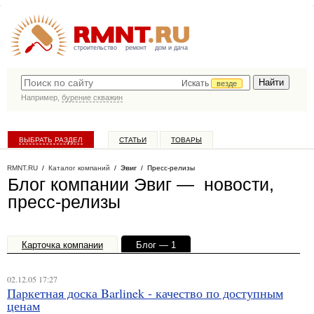
строительство
ремонт
дом и дача
Искать
везде
Например,
бурение скважин
ВЫБРАТЬ РАЗДЕЛ
СТАТЬИ
ТОВАРЫ
КАТАЛОГ КОМПАНИЙ
RMNT.RU
/
Каталог компаний
/
Эвиг
/ Пресс-релизы
Блог компании Эвиг — новости,
пресс-релизы
Карточка компании
Блог — 1
Офисы, филиалы — 1
02.12.05 17:27
Паркетная доска Barlinek - качество по доступным
ценам