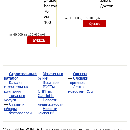
диаметр
заказ.
Кострища:
Доставка.
70
см
от 11 000 до 18 000 руб
100…
Купить
от 60 000 до 100 000 руб
Купить
—
Строительный
—
Магазины и
—
Опросы
каталог
рынки
—
Словари
—
Каталог
—
Выставки
терминов
строительных
—
ГОСТы,
—
Лента
компаний
СНИПы,
новостей RSS
—
Товары и
СанПиНы
услуги
—
Новости
—
Статьи и
недвижимости
обзоры
—
Новости
—
Фотогалереи
компаний
Copyright by RMNT.RU - информационная система по
строительству,