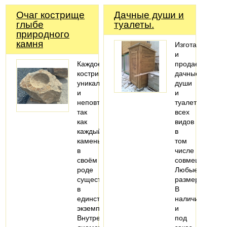
Очаг кострище
Дачные души и
глыбе
туалеты.
природного
камня
Изготавливаем
и
Каждое
продаем
кострище
дачные
уникально
души
и
и
неповторимо
туалеты
так
всех
как
видов
каждый
в
камень
том
в
числе
своём
совмещенные.
роде
Любые
существует
размеры.
в
В
единственном
наличии
экземпляре.
и
Внутренний
под