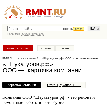
строительство
ремонт
дом и дача
Искать
везде
Например,
дизайн интерьера
ВЫБРАТЬ РАЗДЕЛ
СТАТЬИ
ТОВАРЫ
КАТАЛОГ КОМПАНИЙ
RMNT.RU
/
Каталог компаний
/
«Штукатуров.рф», ООО
/ Карточка компании
«Штукатуров.рф»,
ООО — карточка компании
Карточка компании
Офисы, филиалы — 1
Компания ООО "Штукатуров.рф" - это ремонт и
ремонтные работы в Петербурге: