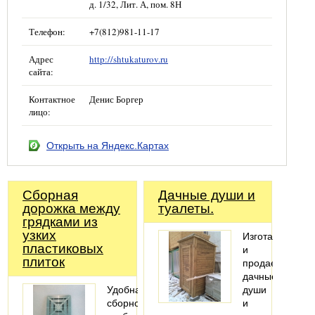
д. 1/32, Лит. А, пом. 8Н
Телефон:
+7(812)981-11-17
Адрес
http://shtukaturov.ru
сайта:
Контактное
Денис Боргер
лицо:
Открыть на Яндекс.Картах
Сборная
Дачные души и
дорожка между
туалеты.
грядками из
узких
Изготавливаем
пластиковых
и
плиток
продаем
дачные
Удобная
души
сборно-
и