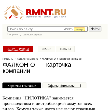
строительство
ремонт
дом и дача
Искать
везде
Например,
тепловые пушки
ВЫБРАТЬ РАЗДЕЛ
СТАТЬИ
ТОВАРЫ
КАТАЛОГ КОМПАНИЙ
RMNT.RU
/
Каталог компаний
/
ФАЛКОН-О
/ Карточка компании
ФАЛКОН-О — карточка
компании
Карточка компании
Офисы, филиалы — 1
Компания "НИЛОТИКА" занимается
производством и дистрибьюцией хомутов всех
видов. Хомуты также часто называют стяжными