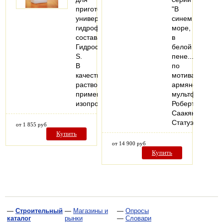
приготовления
"В
универсального
синем
гидрофобизирующего
море,
состава
в
ГидрофобNeo-
белой
S.
пене..."
В
по
качестве
мотивам
растворителя
армянского
применяется
мультфильма
изопропиловый…
Роберта
Саакянца.
Статуэтка…
от 1 855 руб
Купить
от 14 900 руб
Купить
—
Строительный
—
Магазины и
—
Опросы
каталог
рынки
—
Словари