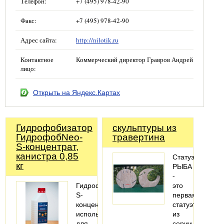
Телефон:
+7 (495) 978-42-90
Факс:
+7 (495) 978-42-90
Адрес сайта:
http://nilotik.ru
Контактное
Коммерческий директор Гравров Андрей
лицо:
Открыть на Яндекс.Картах
Гидрофобизатор
скульптуры из
ГидрофобNeo-
травертина
S-концентрат,
канистра 0,85
Статуэтка
кг
РЫБА
-
ГидрофобNeo-
это
S-
первая
концентрат
статуэтка
используется
из
для
серии