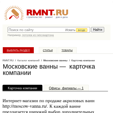
строительство
ремонт
дом и дача
Искать
везде
Например,
потолок из гипсокартона
ВЫБРАТЬ РАЗДЕЛ
СТАТЬИ
ТОВАРЫ
КАТАЛОГ КОМПАНИЙ
RMNT.RU
/
Каталог компаний
/
Московские ванны
/ Карточка компании
Московские ванны — карточка
компании
Карточка компании
Офисы, филиалы — 1
Интернет-магазин по продаже акриловых ванн
http://moscow-vanna.ru/. К каждой ванне
предлагается широкий выбор дополнительных