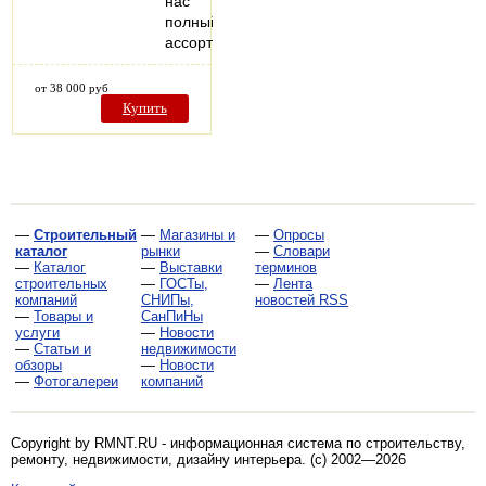
нас
полный
ассортимент…
от 38 000 руб
Купить
—
Строительный
—
Магазины и
—
Опросы
каталог
рынки
—
Словари
—
Каталог
—
Выставки
терминов
строительных
—
ГОСТы,
—
Лента
компаний
СНИПы,
новостей RSS
—
Товары и
СанПиНы
услуги
—
Новости
—
Статьи и
недвижимости
обзоры
—
Новости
—
Фотогалереи
компаний
Copyright by RMNT.RU - информационная система по
строительству,
ремонту, недвижимости, дизайну интерьера
. (c) 2002—2026