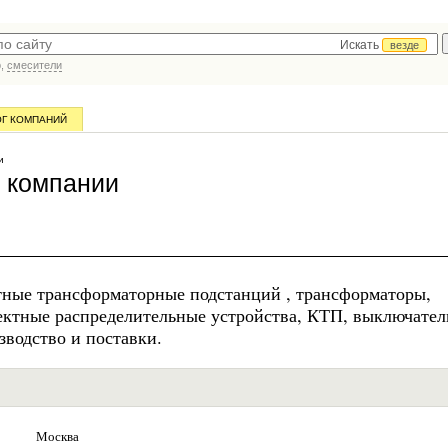
Искать
везде
р,
смесители
ОГ КОМПАНИЙ
и
 компании
тные трансформаторные подстанций , трансформаторы,
ектные распределительные устройства, КТП, выключател
водство и поставки.
Москва