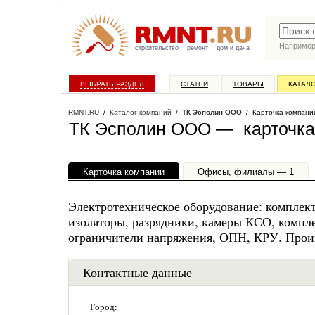
Наприме
строительство
ремонт
дом и дача
ВЫБРАТЬ РАЗДЕЛ
СТАТЬИ
ТОВАРЫ
КАТАЛ
RMNT.RU
/
Каталог компаний
/
ТК Эсполин ООО
/ Карточка компани
ТК Эсполин ООО — карточка
Карточка компании
Офисы, филиалы — 1
Электротехническое оборудование: комплек
изоляторы, разрядники, камеры КСО, компл
ограничители напряжения, ОПН, КРУ. Произ
Контактные данные
Город: