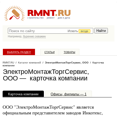
строительство
ремонт
дом и дача
Искать
везде
Например,
бурение скважин
ВЫБРАТЬ РАЗДЕЛ
СТАТЬИ
ТОВАРЫ
КАТАЛОГ КОМПАНИЙ
RMNT.RU
/
Каталог компаний
/
ЭлектроМонтажТоргСервис, ООО
/ Карточка
компании
ЭлектроМонтажТоргСервис,
ООО — карточка компании
Карточка компании
Офисы, филиалы — 1
ООО "ЭлектроМонтажТоргСервис" является
официальным представителем заводов Инкотекс,