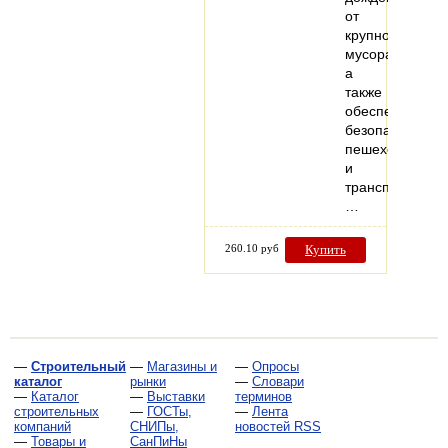
от
крупного
мусора,
а
также
обеспечивает
безопасность
пешеходов
и
транспорта.
…
260.10 руб
Купить
—
Строительный
—
Магазины и
—
Опросы
каталог
рынки
—
Словари
—
Каталог
—
Выставки
терминов
строительных
—
ГОСТы,
—
Лента
компаний
СНИПы,
новостей RSS
—
Товары и
СанПиНы