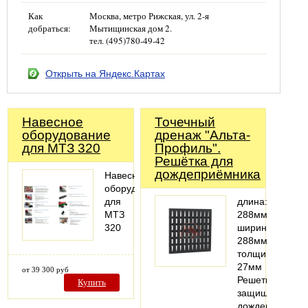
Как
Москва, метро Рижская, ул. 2-я
добраться:
Мытищинская дом 2.
тел. (495)780-49-42
Открыть на Яндекс.Картах
Навесное
Точечный
оборудование
дренаж "Альта-
для МТЗ 320
Профиль".
Решётка для
дождеприёмника
Навесное
оборудование
для
длина:
МТЗ
288мм;
320
ширина:
288мм;
толщина:
27мм
от 39 300 руб
Решетка
Купить
защищает
дождеприемни