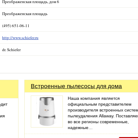
Преображенская площадь, дом 6
Преображенская площадь
(495) 651-06-11
http://www.schiefer.ru
dr. Schiefer
Встроенные пылесосы для дома
Наша компания является
одит
официальным представителем
производителя встроенных систе
ния
пылеудаления Allaway. Поставля
во все регионы современные,
надежные…