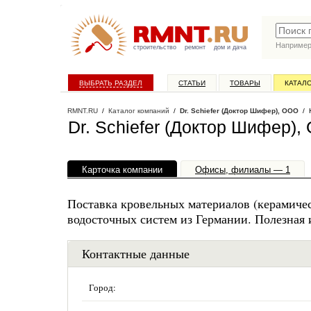
Наприме
строительство
ремонт
дом и дача
ВЫБРАТЬ РАЗДЕЛ
СТАТЬИ
ТОВАРЫ
КАТАЛ
RMNT.RU
/
Каталог компаний
/
Dr. Schiefer (Доктор Шифер), ООО
/ К
Dr. Schiefer (Доктор Шифер)
Карточка компании
Офисы, филиалы — 1
Поставка кровельных материалов (керамичес
водосточных систем из Германии. Полезная 
Контактные данные
Город: