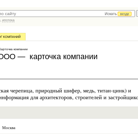
Искать
везде
р,
ипотека
ОГ КОМПАНИЙ
арточка компании
, ООО — карточка компании
кая черепица, природный шифер, медь, титан-цинк) и
информация для архитекторов, строителей и застройщико
Москва