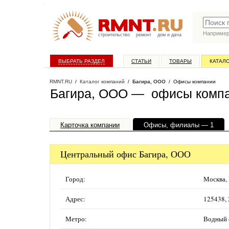
Наприме
строительство
ремонт
дом и дача
ВЫБРАТЬ РАЗДЕЛ
СТАТЬИ
ТОВАРЫ
КАТАЛ
RMNT.RU
/
Каталог компаний
/
Багира, ООО
/ Офисы компании
Багира, ООО — офисы комп
Карточка компании
Офисы, филиалы — 1
Центральный офис Багира, ООО
Город:
Москва,
Адрес:
125438, 
Метро:
Водный 