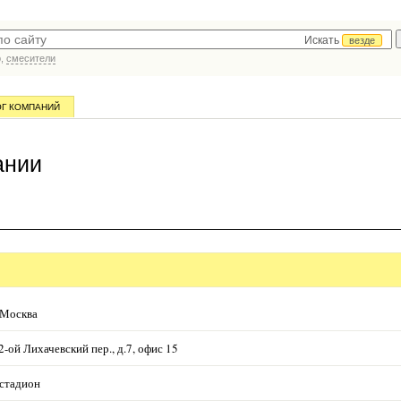
Искать
везде
р,
смесители
ОГ КОМПАНИЙ
ании
 Москва
2-ой Лихачевский пер., д.7, офис 15
стадион