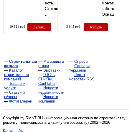
есть.
монтажу
Стеклопакеты:
кабеля.
…
Оснащен…
10 821 руб
Купить
3 645 руб
Купить
—
Строительный
—
Магазины и
—
Опросы
каталог
рынки
—
Словари
—
Каталог
—
Выставки
терминов
строительных
—
ГОСТы,
—
Лента
компаний
СНИПы,
новостей RSS
—
Товары и
СанПиНы
услуги
—
Новости
—
Статьи и
недвижимости
обзоры
—
Новости
—
Фотогалереи
компаний
Copyright by RMNT.RU - информационная система по
строительству,
ремонту, недвижимости, дизайну интерьера
. (c) 2002—2026
Карта сайта