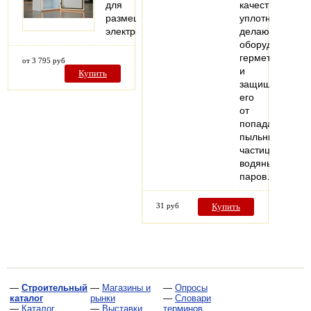
для
качестве
размещения
уплотнителя,
электрооборудования
делающий
оборудование
герметичным
от 3 795 руб
и
Купить
защищающий
его
от
попадания
пыльных
частиц,
водяных
паров…
31 руб
Купить
—
Строительный
—
Магазины и
—
Опросы
каталог
рынки
—
Словари
—
Каталог
—
Выставки
терминов