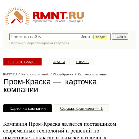
строительство
ремонт
дом и дача
Искать
везде
Например,
перепланировка квартиры
ВЫБРАТЬ РАЗДЕЛ
СТАТЬИ
ТОВАРЫ
КАТАЛОГ КОМПАНИЙ
RMNT.RU
/
Каталог компаний
/
Пром-Краска
/ Карточка компании
Пром-Краска — карточка
компании
Карточка компании
Офисы, филиалы — 1
Компания Пром-Краска является поставщиком
современных технологий и решений по
подготовке к окраске и окраске различных