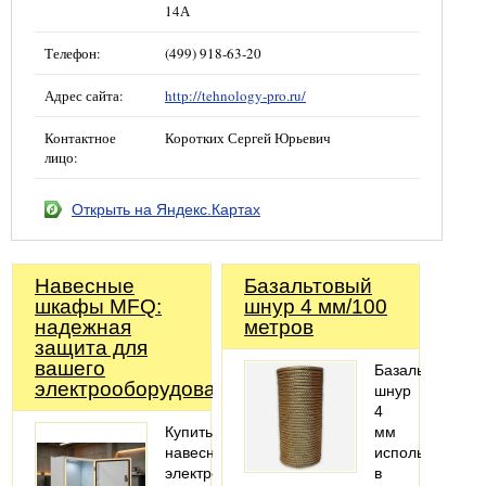
14А
Телефон:
(499) 918-63-20
Адрес сайта:
http://tehnology-pro.ru/
Контактное
Коротких Сергей Юрьевич
лицо:
Открыть на Яндекс.Картах
Навесные
Базальтовый
шкафы MFQ:
шнур 4 мм/100
надежная
метров
защита для
вашего
Базальтовый
электрооборудования
шнур
4
Купить
мм
навесной
используется
электрошкаф
в