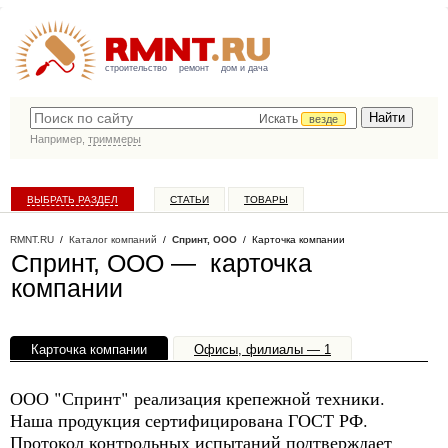
строительство
ремонт
дом и дача
Искать
везде
Например,
триммеры
ВЫБРАТЬ РАЗДЕЛ
СТАТЬИ
ТОВАРЫ
КАТАЛОГ КОМПАНИЙ
RMNT.RU
/
Каталог компаний
/
Спринт, ООО
/ Карточка компании
Спринт, ООО — карточка
компании
Карточка компании
Офисы, филиалы — 1
ООО "Спринт" реализация крепежной техники.
Наша продукция сертифицирована ГОСТ РФ.
Протокол контрольных испытаний подтверждает