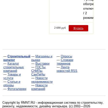
обогрева
отключена)
/ 2
режим…
2 690 руб
Купить
—
Строительный
—
Магазины и
—
Опросы
каталог
рынки
—
Словари
—
Каталог
—
Выставки
терминов
строительных
—
ГОСТы,
—
Лента
компаний
СНИПы,
новостей RSS
—
Товары и
СанПиНы
услуги
—
Новости
—
Статьи и
недвижимости
обзоры
—
Новости
—
Фотогалереи
компаний
Copyright by RMNT.RU - информационная система по
строительству,
ремонту, недвижимости, дизайну интерьера
. (c) 2002—2026