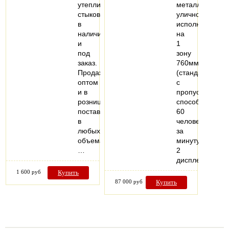
утеплитель
металлодетект
стыков
уличного
в
исполнения
наличии
на
и
1
под
зону
заказ.
760мм
Продажа
(стандарт)
оптом
с
и в
пропускной
розницу,
способностью
поставки
60
в
человек
любых
за
объемах.
минуту
…
2
дисплея…
1 600 руб
Купить
87 000 руб
Купить