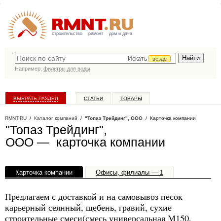
строительство
ремонт
дом и дача
Искать
везде
Например,
фильтры для воды
ВЫБРАТЬ РАЗДЕЛ
СТАТЬИ
ТОВАРЫ
КАТАЛОГ КОМПАНИЙ
RMNT.RU
/
Каталог компаний
/
"Топаз Трейдинг", ООО
/ Карточка компании
"Топаз Трейдинг",
ООО — карточка компании
Карточка компании
Офисы, филиалы — 1
Предлагаем с доставкой и на самовывоз песок
карьерный сеянный, щебень, гравий, сухие
строительные смеси(смесь универсальная М150,