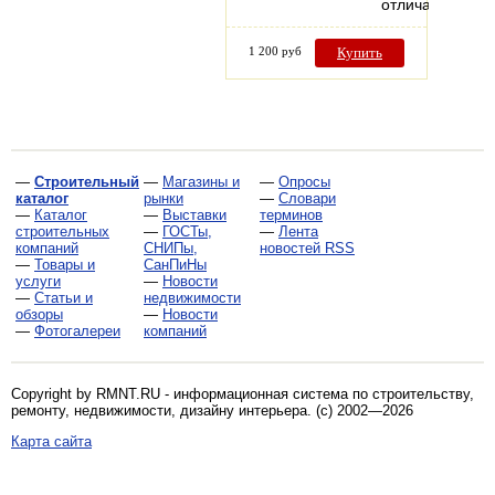
отличающийс
1 200 руб
Купить
—
Строительный
—
Магазины и
—
Опросы
каталог
рынки
—
Словари
—
Каталог
—
Выставки
терминов
строительных
—
ГОСТы,
—
Лента
компаний
СНИПы,
новостей RSS
—
Товары и
СанПиНы
услуги
—
Новости
—
Статьи и
недвижимости
обзоры
—
Новости
—
Фотогалереи
компаний
Copyright by RMNT.RU - информационная система по
строительству,
ремонту, недвижимости, дизайну интерьера
. (c) 2002—2026
Карта сайта