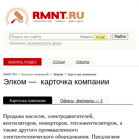
строительство
ремонт
дом и дача
Искать
везде
Например,
межкомнатные двери
ВЫБРАТЬ РАЗДЕЛ
СТАТЬИ
ТОВАРЫ
КАТАЛОГ КОМПАНИЙ
RMNT.RU
/
Каталог компаний
/
Элком
/ Карточка компании
Элком — карточка компании
Карточка компании
Офисы, филиалы — 1
Продажа насосов, электродвигателей,
вентиляторов, инверторов, тепловентиляторов, а
также другого промышленного
электротехнического оборудования. Предлагаем