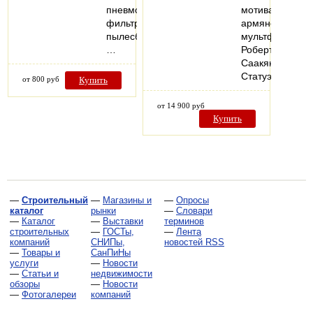
пневморозетки,
мотивам
фильтры,
армянского
пылесборники,
мультфильма
…
Роберта
Саакянца.
Статуэтка…
от 800 руб
Купить
от 14 900 руб
Купить
—
Строительный
—
Магазины и
—
Опросы
каталог
рынки
—
Словари
—
Каталог
—
Выставки
терминов
строительных
—
ГОСТы,
—
Лента
компаний
СНИПы,
новостей RSS
—
Товары и
СанПиНы
услуги
—
Новости
—
Статьи и
недвижимости
обзоры
—
Новости
—
Фотогалереи
компаний