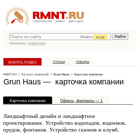
строительство
ремонт
дом и дача
Искать
везде
Например,
генераторы
ВЫБРАТЬ РАЗДЕЛ
СТАТЬИ
ТОВАРЫ
КАТАЛОГ КОМПАНИЙ
RMNT.RU
/
Каталог компаний
/
Grun Haus
/ Карточка компании
Grun Haus — карточка компании
Карточка компании
Офисы, филиалы — 1
Ландшафтный дизайн и ландшафтное
проектирование. Устройство водопадов, водоемов,
прудов, фонтанов. Устройство газонов и клумб.