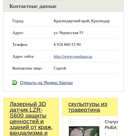
Контактные данные
Город:
Краснодарский край, Краснодар
Адрес:
ул. Черкасская 55
Телефон:
8 928 880 52 90
Адрес сайта:
http://www.grunhaus.ru
Контактное лицо:
Сергей
Открыть на Яндекс.Картах
Лазерный 3D
скульптуры из
датчик LZR-
травертина
S600 защиты
ценностей и
Статуэтка
зданий от краж,
РЫБА
вандализма и
-