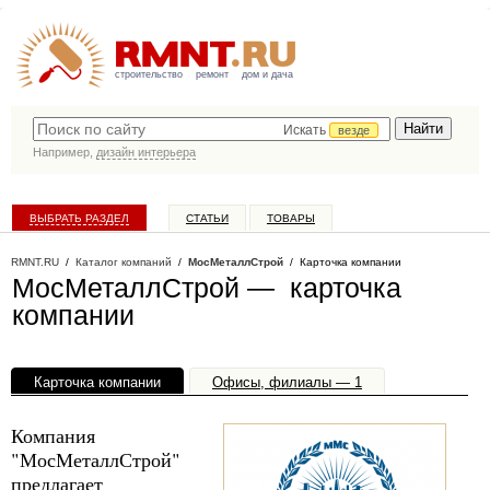
строительство
ремонт
дом и дача
Искать
везде
Например,
дизайн интерьера
ВЫБРАТЬ РАЗДЕЛ
СТАТЬИ
ТОВАРЫ
КАТАЛОГ КОМПАНИЙ
RMNT.RU
/
Каталог компаний
/
МосМеталлСтрой
/ Карточка компании
МосМеталлСтрой — карточка
компании
Карточка компании
Офисы, филиалы — 1
Компания
"МосМеталлСтрой"
предлагает