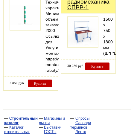
радиомеханика
Технические
СПРР-1
характеристики
Минимальный
объем
1500
заказа:
х
2000
750
Ссылка
х
для
1800
Услуги
мм
монтажа:
(Ш*Г*В)
https://vezuteplo.ru/stroitelno-
montazhnye-
30 280 руб
Купить
raboty/
2 850 руб
Купить
—
Строительный
—
Магазины и
—
Опросы
каталог
рынки
—
Словари
—
Каталог
—
Выставки
терминов
строительных
—
ГОСТы,
—
Лента