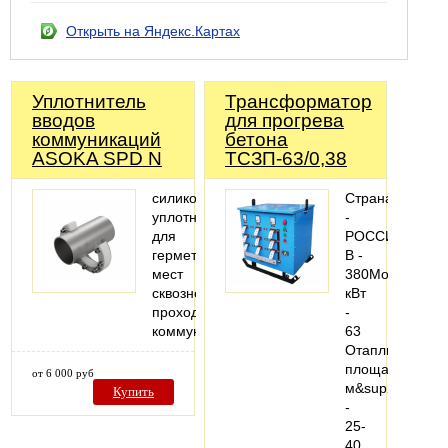
Открыть на Яндекс.Картах
Уплотнитель
Трансформатор
вводов
для прогрева
коммуникаций
бетона
ASOKA SPD N
ТСЗП-63/0,38
силиконовый
Страна
уплотнитель
-
для
РОССИЯНапря
герметизации
В -
мест
380Мощность,
сквозного
кВт
прохода
-
коммуникаций
63
Отапливаемая
площадь,
от 6 000 руб
м&sup2;
Купить
-
25-
40