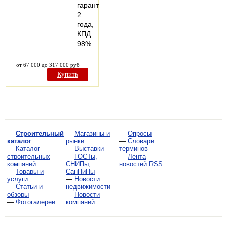
гарантия
2
года,
КПД
98%.
от 67 000 до 317 000 руб
Купить
—
Строительный
—
Магазины и
—
Опросы
каталог
рынки
—
Словари
—
Каталог
—
Выставки
терминов
строительных
—
ГОСТы,
—
Лента
компаний
СНИПы,
новостей RSS
—
Товары и
СанПиНы
услуги
—
Новости
—
Статьи и
недвижимости
обзоры
—
Новости
—
Фотогалереи
компаний