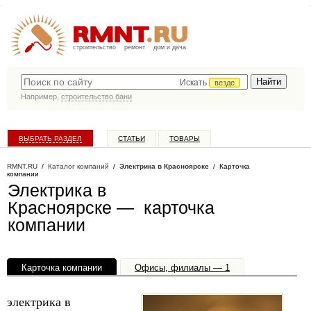
строительство
ремонт
дом и дача
Искать
везде
Например,
строительство бани
ВЫБРАТЬ РАЗДЕЛ
СТАТЬИ
ТОВАРЫ
КАТАЛОГ КОМПАНИЙ
RMNT.RU
/
Каталог компаний
/
Электрика в Красноярске
/ Карточка
компании
Электрика в
Красноярске — карточка
компании
Карточка компании
Офисы, филиалы — 1
электрика в