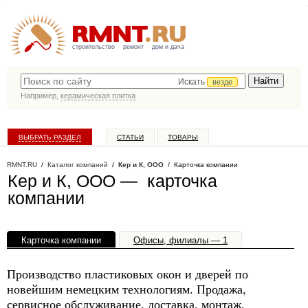
строительство
ремонт
дом и дача
Искать
везде
Например,
керамическая плитка
ВЫБРАТЬ РАЗДЕЛ
СТАТЬИ
ТОВАРЫ
КАТАЛОГ КОМПАНИЙ
RMNT.RU
/
Каталог компаний
/
Кер и К, ООО
/ Карточка компании
Кер и К, ООО — карточка
компании
Карточка компании
Офисы, филиалы — 1
Производство пластиковых окон и дверей по
новейшим немецким технологиям. Продажа,
сервисное обслуживание, доставка, монтаж,