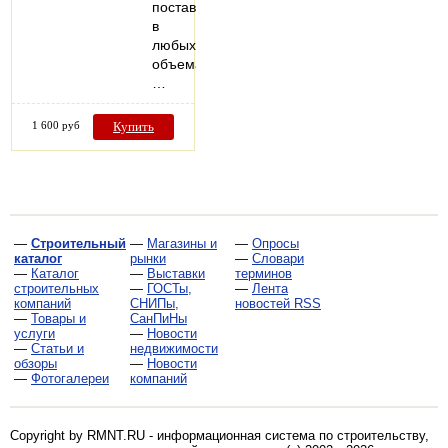
поставки
в
любых
объемах.
…
1 600 руб
Купить
—
Строительный
—
Магазины и
—
Опросы
каталог
рынки
—
Словари
—
Каталог
—
Выставки
терминов
строительных
—
ГОСТы,
—
Лента
компаний
СНИПы,
новостей RSS
—
Товары и
СанПиНы
услуги
—
Новости
—
Статьи и
недвижимости
обзоры
—
Новости
—
Фотогалереи
компаний
Copyright by RMNT.RU - информационная система по
строительству,