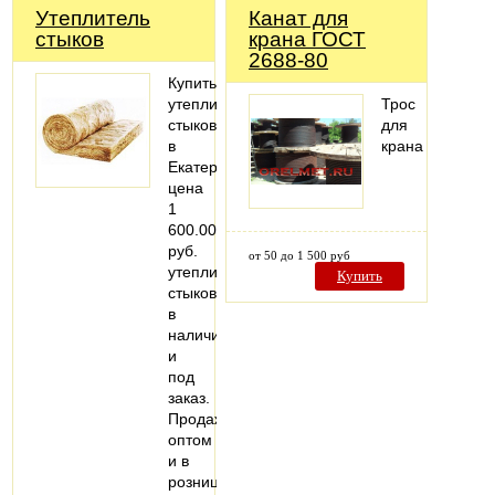
Утеплитель
Канат для
стыков
крана ГОСТ
2688-80
Купить
утеплитель
Трос
стыков
для
в
крана
Екатеринбурге,
цена
1
600.00
руб.
от 50 до 1 500 руб
утеплитель
Купить
стыков
в
наличии
и
под
заказ.
Продажа
оптом
и в
розницу,