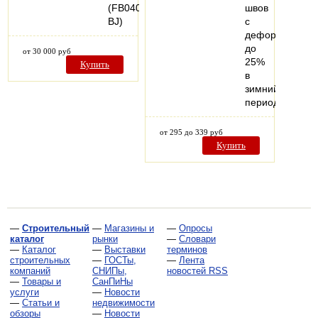
(FB040-
швов
BJ)
с
деформацией
до
от 30 000 руб
25%
Купить
в
зимний
период.
от 295 до 339 руб
Купить
—
Строительный
—
Магазины и
—
Опросы
каталог
рынки
—
Словари
—
Каталог
—
Выставки
терминов
строительных
—
ГОСТы,
—
Лента
компаний
СНИПы,
новостей RSS
—
Товары и
СанПиНы
услуги
—
Новости
—
Статьи и
недвижимости
обзоры
—
Новости