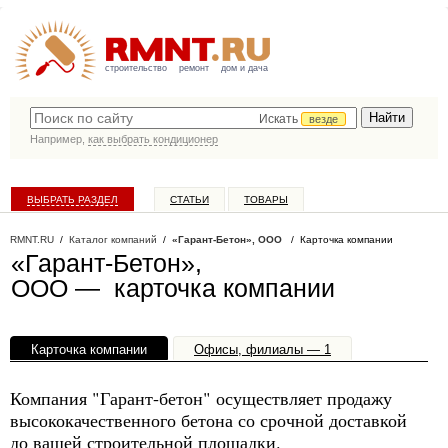
строительство
ремонт
дом и дача
Искать
везде
Например,
как выбрать кондиционер
ВЫБРАТЬ РАЗДЕЛ
СТАТЬИ
ТОВАРЫ
КАТАЛОГ КОМПАНИЙ
RMNT.RU
/
Каталог компаний
/
«Гарант-Бетон», ООО
/ Карточка компании
«Гарант-Бетон»,
ООО — карточка компании
Карточка компании
Офисы, филиалы — 1
Компания "Гарант-бетон" осуществляет продажу
высококачественного бетона со срочной доставкой
до вашей строительной площадки.