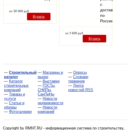
с
доставкой
от 30 000 руб
по
Купить
России
от 3 600 руб
Купить
—
Строительный
—
Магазины и
—
Опросы
каталог
рынки
—
Словари
—
Каталог
—
Выставки
терминов
строительных
—
ГОСТы,
—
Лента
компаний
СНИПы,
новостей RSS
—
Товары и
СанПиНы
услуги
—
Новости
—
Статьи и
недвижимости
обзоры
—
Новости
—
Фотогалереи
компаний
Copyright by RMNT.RU - информационная система по
строительству,