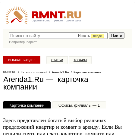
строительство
ремонт
дом и дача
Искать
везде
Например,
паркет
ВЫБРАТЬ РАЗДЕЛ
СТАТЬИ
ТОВАРЫ
КАТАЛОГ КОМПАНИЙ
RMNT.RU
/
Каталог компаний
/
Arenda1.Ru
/ Карточка компании
Arenda1.Ru — карточка
компании
Карточка компании
Офисы, филиалы — 1
Здесь представлен богатый выбор реальных
предложений квартир и комнат в аренду. Если Вы
решили снять или сдать квартиру, комнату или