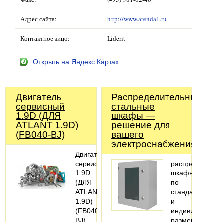
Адрес сайта:
http://www.arenda1.ru
Контактное лицо:
Liderit
Открыть на Яндекс.Картах
Двигатель
Распределительные
сервисный
стальные
1.9D (ДЛЯ
шкафы —
ATLANT 1.9D)
решение для
(FB040-BJ)
вашего
электроснабжения!
Двигатель
сервисный
распределител
1.9D
шкафы
(ДЛЯ
по
ATLANT
стандартным
1.9D)
и
(FB040-
индивидуальн
BJ)
размерам