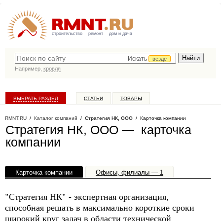
строительство
ремонт
дом и дача
Искать
везде
Например,
кровля
ВЫБРАТЬ РАЗДЕЛ
СТАТЬИ
ТОВАРЫ
КАТАЛОГ КОМПАНИЙ
RMNT.RU
/
Каталог компаний
/
Стратегия НК, ООО
/ Карточка компании
Стратегия НК, ООО — карточка
компании
Карточка компании
Офисы, филиалы — 1
"Стратегия НК" - экспертная организация,
способная решать в максимально короткие сроки
широкий круг задач в области технической