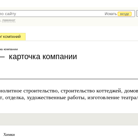
Искать
везде
р,
ламинат
ОГ КОМПАНИЙ
ка компании
 карточка компании
нолитное строительство, строительство коттеджей, домов
т, отделка, художественные работы, изготовление театр
Химки