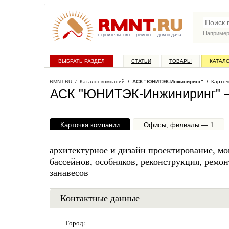
Наприме
строительство
ремонт
дом и дача
ВЫБРАТЬ РАЗДЕЛ
СТАТЬИ
ТОВАРЫ
КАТАЛ
RMNT.RU
/
Каталог компаний
/
АСК "ЮНИТЭК-Инжиниринг"
/ Карточ
АСК "ЮНИТЭК-Инжиниринг" —
Карточка компании
Офисы, филиалы — 1
архитектурное и дизайн проектирование, мо
бассейнов, особняков, реконструкция, ремон
занавесов
Контактные данные
Город: