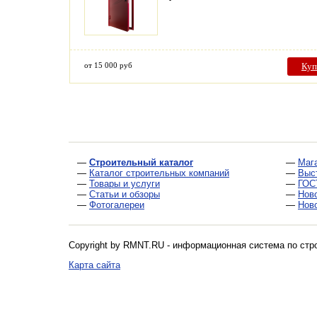
от 15 000 руб
Куп
—
Строительный каталог
—
Маг
—
Каталог строительных компаний
—
Выс
—
Товары и услуги
—
ГОС
—
Статьи и обзоры
—
Нов
—
Фотогалереи
—
Нов
Copyright by RMNT.RU - информационная система по
стр
Карта сайта