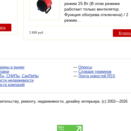
режим 25 Вт (В этом режиме
работает только вентилятор.
Функция обогрева отключена) / 2
режим…
ить
2 690 руб
Купить
азины и рынки
—
Опросы
тавки
—
Словари терминов
Ты, СНИПы, СанПиНы
—
Лента новостей RSS
ости недвижимости
ости компаний
оительству, ремонту, недвижимости, дизайну интерьера
. (c) 2002—2026