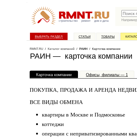
Наприме
строительство
ремонт
дом и дача
ВЫБРАТЬ РАЗДЕЛ
СТАТЬИ
ТОВАРЫ
КАТАЛ
RMNT.RU
/
Каталог компаний
/
РАИН
/ Карточка компании
РАИН — карточка компании
Карточка компании
Офисы, филиалы — 1
ПОКУПКА, ПРОДАЖА И АРЕНДА НЕДВ
ВСЕ ВИДЫ ОБМЕНА
квартиры в Москве и Подмосковье
коттеджи
операции с неприватизированными ква