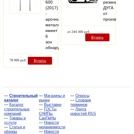
600
резины
(2017)
ДУГА
-
от
арочный
производителя
металлодетектор,
имеет
от 244 300 руб
6
Купить
зон
обнаружения
78 900 руб
Купить
—
Строительный
—
Магазины и
—
Опросы
каталог
рынки
—
Словари
—
Каталог
—
Выставки
терминов
строительных
—
ГОСТы,
—
Лента
компаний
СНИПы,
новостей RSS
—
Товары и
СанПиНы
услуги
—
Новости
—
Статьи и
недвижимости
обзоры
—
Новости