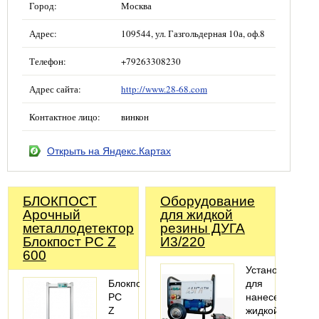
Город:
Москва
Адрес:
109544, ул. Газгольдерная 10а, оф.8
Телефон:
+79263308230
Адрес сайта:
http://www.28-68.com
Контактное лицо:
винкон
Открыть на Яндекс.Картах
БЛОКПОСТ
Оборудование
Арочный
для жидкой
металлодетектор
резины ДУГА
Блокпост PC Z
И3/220
600
Установка
Блокпост
для
PC
нанесения
Z
жидкой