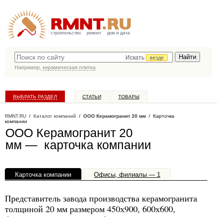
строительство
ремонт
дом и дача
Искать
везде
Например,
керамическая плитка
ВЫБРАТЬ РАЗДЕЛ
СТАТЬИ
ТОВАРЫ
КАТАЛОГ КОМПАНИЙ
RMNT.RU
/
Каталог компаний
/
ООО Керамогранит 20 мм
/ Карточка
компании
ООО Керамогранит 20
мм — карточка компании
Карточка компании
Офисы, филиалы — 1
Представитель завода производства керамогранита
толщиной 20 мм размером 450х900, 600х600,