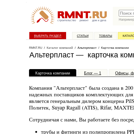
Наприме
строительство
ремонт
дом и дача
ВЫБРАТЬ РАЗДЕЛ
СТАТЬИ
ТОВАРЫ
КАТАЛ
RMNT.RU
/
Каталог компаний
/
Альтерпласт
/ Карточка компании
Альтерпласт — карточка ком
Карточка компании
Блог — 1
Офисы, ф
Компания "Альтерпласт" была создана в 200
надежных поставщиков комплектующих для 
является генеральным дилером концерна Pil
Политек, Suyap Ragall (ATIS), Rifar, MAXTE
Сотрудничая с нами, Вы работаете без поср
трубы и фитинги из полипропилена PPR