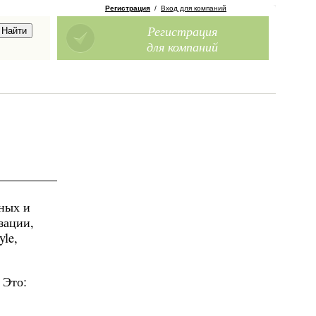
Регистрация
/
Вход для компаний
Регистрация
для компаний
пных и
зации,
le,
 Это: