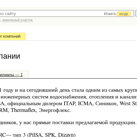
Искать
везде
р,
земельный участок
ОГ КОМПАНИЙ
пании
илиалы — 1
1 году и на сегодняшний день стала одним из самых кру
инженерных систем водоснабжения, отопления и канали
SA, официальным дилером ITAP, ICMA, Синикон, West Sty
RM, Thermaflex, Энергофлекс.
едников, у нас прямые поставки предлагаемой продукции.
C— тип 3 (PilSA, SPK, Dizayn)