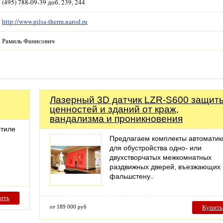
(495) 788-09-39 доб. 239, 244
http://www.pilsa-therm.narod.ru
Рамиль Фанисович
Лазерный 3D датчик LZR-S600 защит
ценностей и зданий от краж,
вандализма и проникновения
стиле
Предлагаем комплекты автоматик
для обустройства одно- или
двухстворчатых межкомнатных
раздвижных дверей, въезжающих 
фальшстену..
ить
от 189 000 руб
Купить