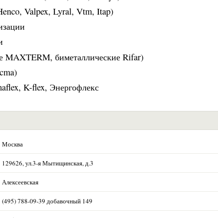
nco, Valpex, Lyral, Vtm, Itap)
изации
и
ые MAXTERM, биметаллические Rifar)
Icma)
flex, K-flex, Энергофлекс
Москва
129626, ул.3-я Мытищинская, д.3
Алексеевская
(495) 788-09-39 добавочный 149