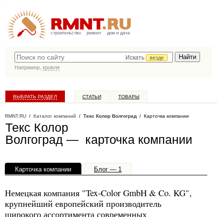
строительство
ремонт
дом и дача
Искать
везде
Например,
кровля
ВЫБРАТЬ РАЗДЕЛ
СТАТЬИ
ТОВАРЫ
КАТАЛОГ КОМПАНИЙ
RMNT.RU
/
Каталог компаний
/
Текс Колор Волгоград
/ Карточка компании
Текс Колор
Волгоград — карточка компании
Карточка компании
Блог — 1
Офисы, филиалы — 1
Немецкая компания "Tex-Color GmbH & Co. KG",
крупнейший европейский производитель
широкого ассортимента современных