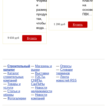
Форма
пластика
и
на
размер
основе
продуманы
ПВХ…
так,
чтобы
1 200 руб
Купить
вода…
9 650 руб
Купить
—
Строительный
—
Магазины и
—
Опросы
каталог
рынки
—
Словари
—
Каталог
—
Выставки
терминов
строительных
—
ГОСТы,
—
Лента
компаний
СНИПы,
новостей RSS
—
Товары и
СанПиНы
услуги
—
Новости
—
Статьи и
недвижимости
обзоры
—
Новости
—
Фотогалереи
компаний