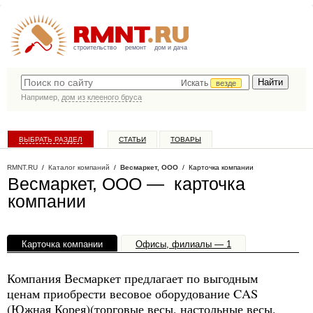
строительство
ремонт
дом и дача
Искать
везде
Например,
дом из клееного бруса
ВЫБРАТЬ РАЗДЕЛ
СТАТЬИ
ТОВАРЫ
КАТАЛОГ КОМПАНИЙ
RMNT.RU
/
Каталог компаний
/
Весмаркет, ООО
/ Карточка компании
Весмаркет, ООО — карточка
компании
Карточка компании
Офисы, филиалы — 1
Компания Весмаркет предлагает по выгодным
ценам приобрести весовое оборудование CAS
(Южная Корея)(торговые весы, настольные весы,