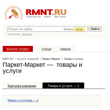
строительство
ремонт
дом и дача
Искать
везде
Например,
ламинат
ВЫБРАТЬ РАЗДЕЛ
СТАТЬИ
ТОВАРЫ
КАТАЛОГ КОМПАНИЙ
RMNT.RU
/
Каталог компаний
/
Паркет-Маркет
/ Товары и услуги
Паркет-Маркет — товары и
услуги
Карточка компании
Товары и услуги — 2
Блог — 1
Офисы, филиалы — 1
Ремонт и отделка — 2