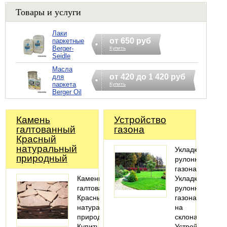
Товары и услуги
Лаки
от 650 руб
паркетные
Berger-
Купить
Seidle
Масла
от 420 до 1 420 руб
для
паркета
Купить
Berger Oil
Камень
Устройство
галтованный
газона
Красный
натуральный
Укладка
природный
рулонного
газона
Камень
Укладка
галтованный
рулонного
Красный
газона
натуральный
на
природный
склонах
Купить
Устройство