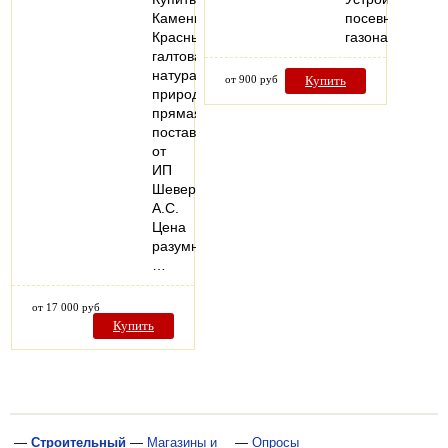
Камень
посевного
Красный
газона
галтованный
натуральный
от 900 руб
Купить
природный
прямая
поставка
от
ИП
Шеверев
А.С.
Цена
разумная,
…
от 17 000 руб
Купить
—
Строительный
—
Магазины и
—
Опросы