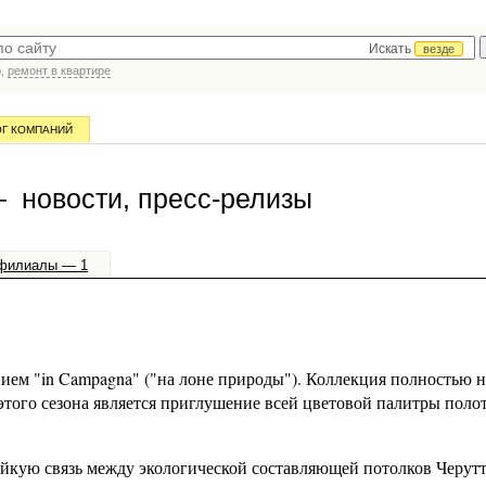
Искать
везде
р,
ремонт в квартире
ОГ КОМПАНИЙ
— новости, пресс-релизы
филиалы — 1
нием "in Campagna" ("на лоне природы"). Коллекция полностью 
ого сезона является приглушение всей цветовой палитры полот
йкую связь между экологической составляющей потолков Черут