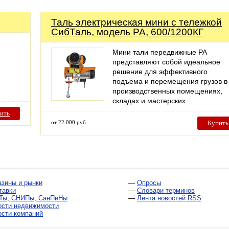
Таль электрическая мини с тележкой
СибТаль, модель PA, 600/1200КГ
Мини тали передвижные РА
представляют собой идеальное
решение для эффективного
подъема и перемещения грузов в
производственных помещениях,
складах и мастерских.…
ить
от 22 000 руб
Купить
азины и рынки
—
Опросы
тавки
—
Словари терминов
Ты, СНИПы, СанПиНы
—
Лента новостей RSS
ости недвижимости
ости компаний