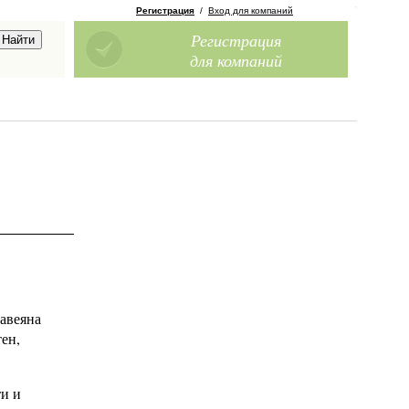
Регистрация
/
Вход для компаний
Регистрация
для компаний
навеяна
ен,
ти и