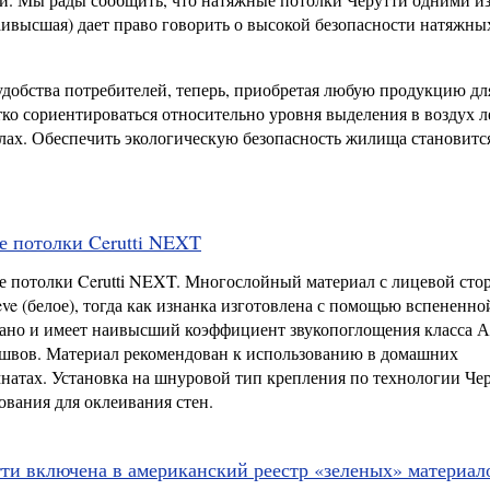
аивысшая) дает право говорить о высокой безопасности натяжны
добства потребителей, теперь, приобретая любую продукцию дл
ко сориентироваться относительно уровня выделения в воздух л
лах. Обеспечить экологическую безопасность жилища становится
 потолки Cerutti NEXT
е потолки Cerutti NEXT. Многослойный материал с лицевой сто
eve (белое), тогда как изнанка изготовлена с помощью вспененно
но и имеет наивысший коэффициент звукопоглощения класса А
 швов. Материал рекомендован к использованию в домашних
мнатах. Установка на шнуровой тип крепления по технологии Чер
вания для оклеивания стен.
ти включена в американский реестр «зеленых» материал