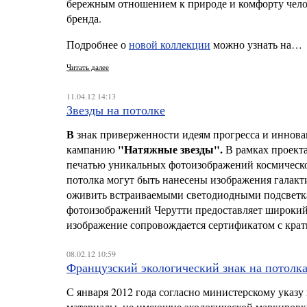
бережным отношением к природе и комфорту челов
бренда.
Подробнее о
новой коллекции
можно узнать на…
Читать далее
11.04.12 14:13
Звезды на потолке
В
знак приверженности идеям прогресса и иннов
"Натяжные звезды".
кампанию
В рамках проекта
печатью уникальных фотоизображений космическ
потолка могут быть нанесены изображения галакти
оживить встраиваемыми светодиодными подсвет
фотоизображений Черутти предоставляет широкий 
изображение сопровождается сертификатом с крат
08.02.12 10:59
Французский экологический знак на потолк
С января 2012 года согласно министерскому указ
материалы, не имеющие экологической маркировк