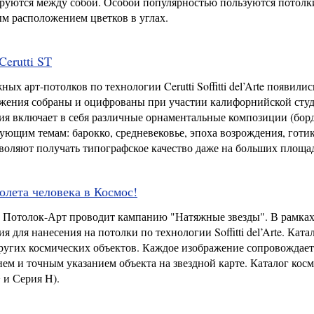
руются между собой. Особой популярностью пользуются потолк
ым расположением цветков в углах.
erutti ST
 арт-потолков по технологии Cerutti Soffitti del’Arte появилис
жения собраны и оцифрованы при участии калифорнийской сту
ция включает в себя различные орнаментальные композиции (бо
дующим темам: барокко, средневековье, эпоха возрождения, готик
оляют получать типографское качество даже на больших площа
олета человека в Космос!
ос Потолок-Арт проводит кампанию "Натяжные звезды". В рамках
для нанесения на потолки по технологии Soffitti del’Arte. Ката
 других космических объектов. Каждое изображение сопровождает
м и точным указанием объекта на звездной карте. Каталог кос
G и Серия H).