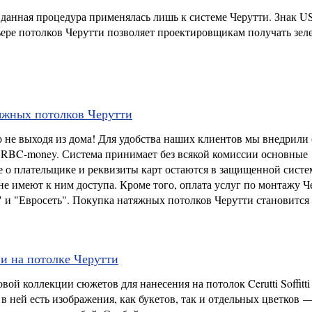
 данная процедура применялась лишь к системе Черутти. Знак 
рьере потолков Черутти позволяет проектировщикам получать зе
яжных потолков Черутти
 не выходя из дома! Для удобства наших клиентов мы внедрили 
RBC-money. Система принимает без всякой комиссии основные
е о плательщике и реквизиты карт остаются в защищенной систе
 не имеют к ним доступа. Кроме того, оплата услуг по монтажу Ч
 и "Евросеть". Покупка натяжных потолков Черутти становится
и на потолке Черутти
й коллекции сюжетов для нанесения на потолок Cerutti Soffitti d
в ней есть изображения, как букетов, так и отдельных цветков 