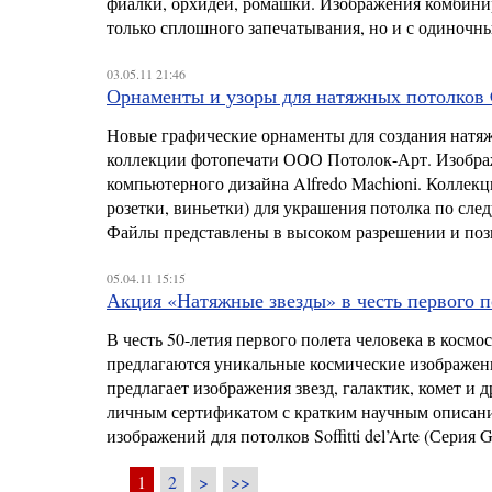
фиалки, орхидеи, ромашки. Изображения комбини
только сплошного запечатывания, но и с одиночн
03.05.11 21:46
Орнаменты и узоры для натяжных потолков C
Новые графические орнаменты для создания натяжных
коллекции фотопечати ООО Потолок-Арт. Изобра
компьютерного дизайна Alfredo Machioni. Коллек
розетки, виньетки) для украшения потолка по сле
Файлы представлены в высоком разрешении и позв
05.04.11 15:15
Акция «Натяжные звезды» в честь первого п
В честь 50-летия первого полета человека в косм
предлагаются уникальные космические изображения 
предлагает изображения звезд, галактик, комет и
личным сертификатом с кратким научным описание
изображений для потолков Soffitti del’Arte (Серия 
1
2
>
>>