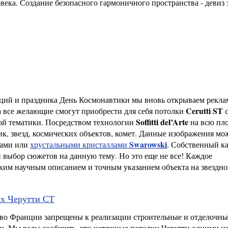
ека. Создание безопасного гармоничного пространства - девиз 
аций и праздника День Космонавтики мы вновь открываем рекл
Cerutti ST
 все желающие смогут приобрести для себя потолки
Soffitti del’Arte
ой тематики. Посредством технологии
на всю пло
к, звезд, космических объектов, комет. Данные изображения мо
Swarowski
ками или
хрустальными кристаллами
. Собственный к
выбор сюжетов на данную тему. Но это еще не все! Каждое
ким научным описанием и точным указанием объекта на звездно
ах Черутти СТ
у во Франции запрещены к реализации строительные и отделочны
и. Мы рады сообщить, что натяжные потолки Черутти одними и