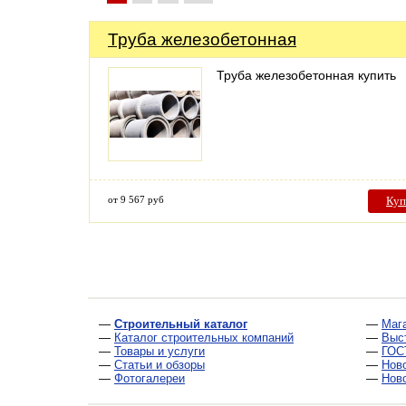
Труба железобетонная
Труба железобетонная купить
от 9 567 руб
Куп
—
Строительный каталог
—
Маг
—
Каталог строительных компаний
—
Выс
—
Товары и услуги
—
ГОС
—
Статьи и обзоры
—
Нов
—
Фотогалереи
—
Нов