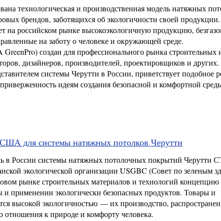
ована технологическая и производственная модель натяжных пот
овых брендов, заботящихся об экологичности своей продукции.
яет на российском рынке высокоэкологичную продукцию, безгаз
равленные на заботу о человеке и окружающей среде.
A GreenPro) создан для профессионального рынка строительных 
торов, дизайнеров, производителей, проектировщиков и других.
ставителем системы Черутти в России, приветствует подобное 
приверженность идеям создания безопасной и комфортной сред
м США для системы натяжных потолков Черутти
ь в России системы натяжных потолочных покрытий Черутти С
канской экологической организации USGBC (Совет по зеленым з
овом рынке строительных материалов и технологий концепцию 
ы и применении экологически безопасных продуктов. Товары и
ся высокой экологичностью — их производство, распространен
о отношения к природе и комфорту человека.