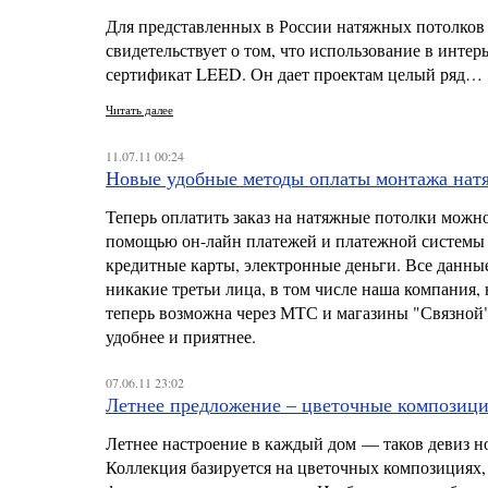
Для представленных в России натяжных потолков
свидетельствует о том, что использование в инте
сертификат LEED. Он дает проектам целый ряд…
Читать далее
11.07.11 00:24
Новые удобные методы оплаты монтажа нат
Теперь оплатить заказ на натяжные потолки можно
помощью он-лайн платежей и платежной системы 
кредитные карты, электронные деньги. Все данны
никакие третьи лица, в том числе наша компания,
теперь возможна через МТС и магазины "Связной"
удобнее и приятнее.
07.06.11 23:02
Летнее предложение – цветочные композици
Летнее настроение в каждый дом — таков девиз ново
Коллекция базируется на цветочных композициях, 