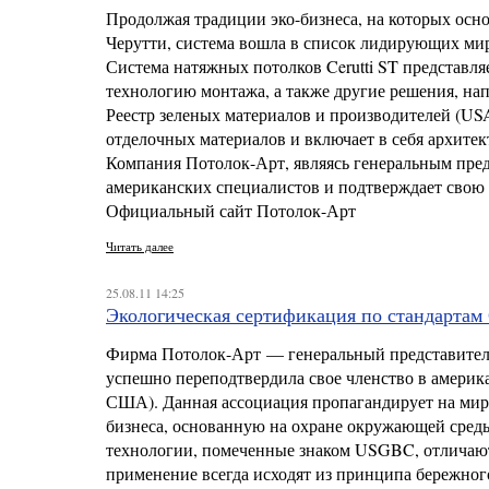
Продолжая традиции эко-бизнеса, на которых осн
Черутти, система вошла в список лидирующих мир
Система натяжных потолков Cerutti ST представл
технологию монтажа, а также другие решения, нап
Реестр зеленых материалов и производителей (US
отделочных материалов и включает в себя архитек
Компания Потолок-Арт, являясь генеральным пред
американских специалистов и подтверждает свою 
Официальный сайт Потолок-Арт
Читать далее
25.08.11 14:25
Экологическая сертификация по стандарта
Фирма Потолок-Арт — генеральный представител
успешно переподтвердила свое членство в амери
США). Данная ассоциация пропагандирует на мир
бизнеса, основанную на охране окружающей сред
технологии, помеченные знаком USGBC, отличают
применение всегда исходят из принципа бережног