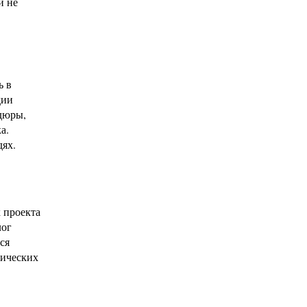
и не
ь в
дии
рдюры,
а.
дях.
 проекта
лог
ся
мических