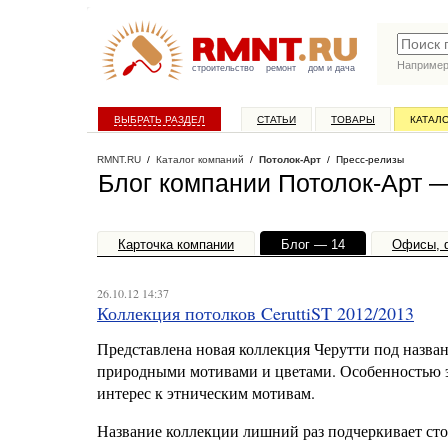
Наприме
строительство
ремонт
дом и дача
ВЫБРАТЬ РАЗДЕЛ
СТАТЬИ
ТОВАРЫ
КАТАЛ
RMNT.RU
/
Каталог компаний
/
Потолок-Арт
/ Пресс-релизы
Блог компании Потолок-Арт 
Карточка компании
Блог — 14
Офисы, 
26.10.12 14:37
Коллекция потолков CeruttiST 2012/2013
Представлена новая коллекция Черутти под назва
природными мотивами и цветами. Особенностью эт
интерес к этническим мотивам.
Название коллекции лишний раз подчеркивает сто