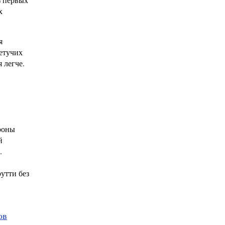
х
я
етучих
 легче.
роны
й
.
утти без
ов