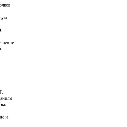
олков
овую
и
решение
ы.
Т,
даниям
эко-
ие и