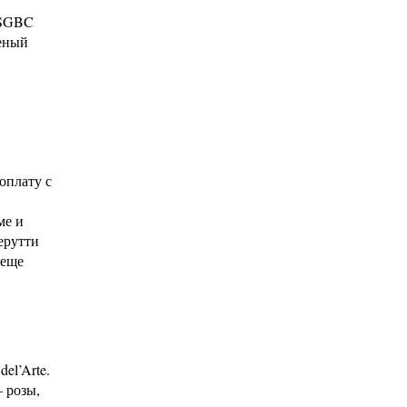
USGBC
леный
оплату с
ме и
ерутти
 еще
el’Arte.
— розы,