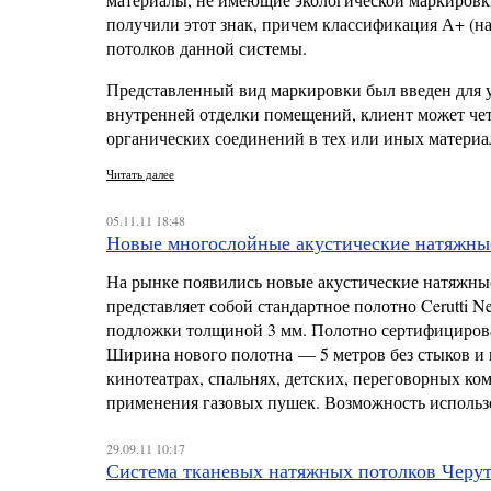
получили этот знак, причем классификация А+ (н
потолков данной системы.
Представленный вид маркировки был введен для у
внутренней отделки помещений, клиент может чет
органических соединений в тех или иных материа
Читать далее
05.11.11 18:48
Новые многослойные акустические натяжные
На рынке появились новые акустические натяжны
представляет собой стандартное полотно Cerutti N
подложки толщиной 3 мм. Полотно сертифицирова
Ширина нового полотна — 5 метров без стыков и
кинотеатрах, спальнях, детских, переговорных ко
применения газовых пушек. Возможность использо
29.09.11 10:17
Система тканевых натяжных потолков Черут