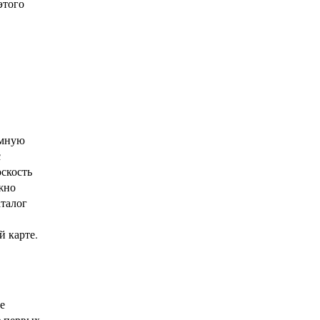
этого
амную
с
скость
жно
аталог
й карте.
е
з первых