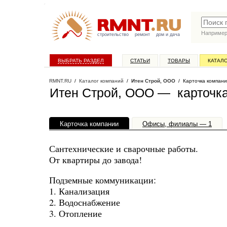
Наприме
строительство
ремонт
дом и дача
ВЫБРАТЬ РАЗДЕЛ
СТАТЬИ
ТОВАРЫ
КАТАЛ
RMNT.RU
/
Каталог компаний
/
Итен Строй, ООО
/ Карточка компан
Итен Строй, ООО — карточк
Карточка компании
Офисы, филиалы — 1
Сантехнические и сварочные работы.
От квартиры до завода!
Подземные коммуникации:
1. Канализация
2. Водоснабжение
3. Отопление