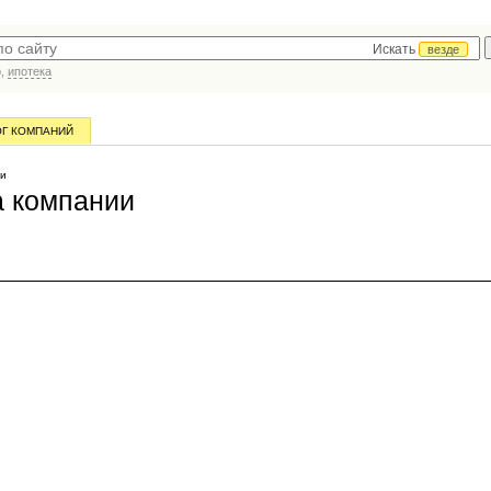
Искать
везде
р,
ипотека
ОГ КОМПАНИЙ
ии
а компании