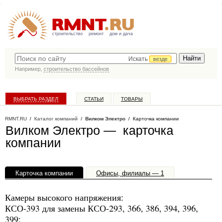
строительство
ремонт
дом и дача
Искать
везде
Например,
строительство бассейнов
ВЫБРАТЬ РАЗДЕЛ
СТАТЬИ
ТОВАРЫ
КАТАЛОГ КОМПАНИЙ
RMNT.RU
/
Каталог компаний
/
Вилком Электро
/ Карточка компании
Вилком Электро — карточка
компании
Карточка компании
Офисы, филиалы — 1
Камеры высокого напряжения:
КСО-393 для замены КСО-293, 366, 386, 394, 396,
399;