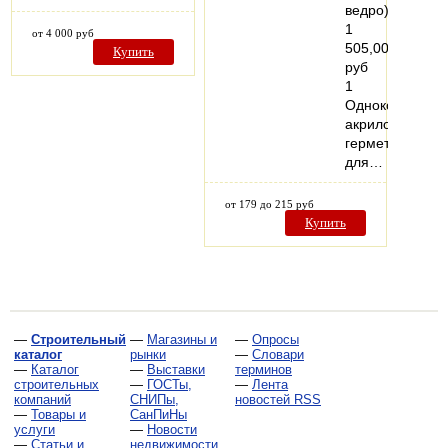
ведро)
1
от 4 000 руб
505,00
Купить
руб
1
Однокомпонен
акриловый
герметик
для…
от 179 до 215 руб
Купить
—
Строительный
—
Магазины и
—
Опросы
каталог
рынки
—
Словари
—
Каталог
—
Выставки
терминов
строительных
—
ГОСТы,
—
Лента
компаний
СНИПы,
новостей RSS
—
Товары и
СанПиНы
услуги
—
Новости
—
Статьи и
недвижимости