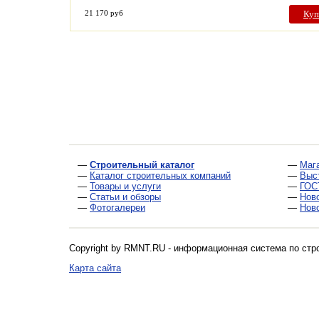
21 170 руб
Куп
—
Строительный каталог
—
Маг
—
Каталог строительных компаний
—
Выс
—
Товары и услуги
—
ГОС
—
Статьи и обзоры
—
Нов
—
Фотогалереи
—
Нов
Copyright by RMNT.RU - информационная система по
стр
Карта сайта