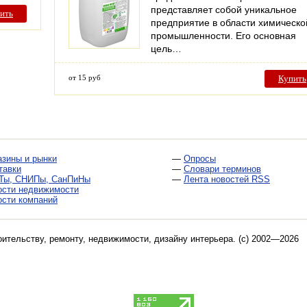
представляет собой уникальное
ить
предприятие в области химическо
промышленности. Его основная
цель…
от 15 руб
Купить
азины и рынки
—
Опросы
тавки
—
Словари терминов
Ты, СНИПы, СанПиНы
—
Лента новостей RSS
ости недвижимости
ости компаний
оительству, ремонту, недвижимости, дизайну интерьера
. (c) 2002—2026