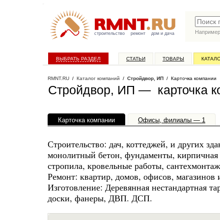
Наприме
строительство
ремонт
дом и дача
ВЫБРАТЬ РАЗДЕЛ
СТАТЬИ
ТОВАРЫ
КАТАЛ
RMNT.RU
/
Каталог компаний
/
Стройдвор, ИП
/ Карточка компании
Стройдвор, ИП — карточка к
Карточка компании
Офисы, филиалы — 1
Строительство: дач, коттеджей, и других з
монолитный бетон, фундаменты, кирпичная 
стропила, кровельные работы, сантехмонтаж
Ремонт: квартир, домов, офисов, магазинов 
Изготовление: Деревянная нестандартная тар
доски, фанеры, ДВП. ДСП.