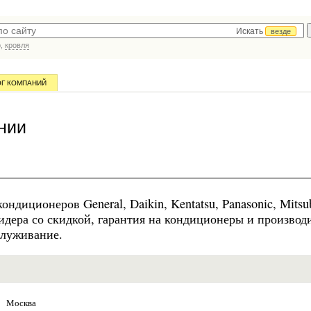
Искать
везде
р,
кровля
ОГ КОМПАНИЙ
нии
ндиционеров General, Daikin, Kentatsu, Panasonic, Mitsub
идера со скидкой, гарантия на кондиционеры и произво
служивание.
Москва