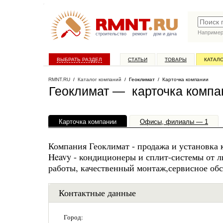
Наприме
строительство
ремонт
дом и дача
ВЫБРАТЬ РАЗДЕЛ
СТАТЬИ
ТОВАРЫ
КАТАЛ
RMNT.RU
/
Каталог компаний
/
Геоклимат
/ Карточка компании
Геоклимат — карточка компа
Карточка компании
Офисы, филиалы — 1
Компания Геоклимат - продажа и установка ко
Heavy - кондиционеры и сплит-системы от л
работы, качественный монтаж,сервисное об
Контактные данные
Город: