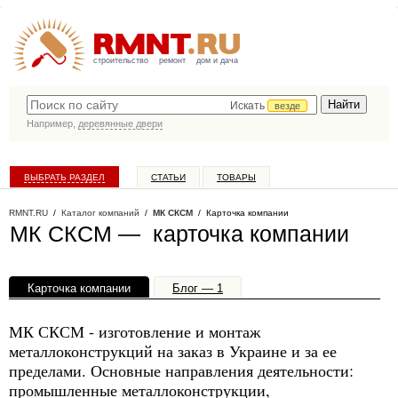
строительство
ремонт
дом и дача
Искать
везде
Например,
деревянные двери
ВЫБРАТЬ РАЗДЕЛ
СТАТЬИ
ТОВАРЫ
КАТАЛОГ КОМПАНИЙ
RMNT.RU
/
Каталог компаний
/
МК СКСМ
/ Карточка компании
МК СКСМ — карточка компании
Карточка компании
Блог — 1
Офисы, филиалы — 1
МК СКСМ - изготовление и монтаж
металлоконструкций на заказ в Украине и за ее
пределами. Основные направления деятельности:
промышленные металлоконструкции,