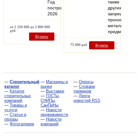
Год
также
постройки:
других
2026
запрещенных
проносу
металлических
от 1 250 000 до 2 800 000
руб
предметов…
Купить
75 000 руб
Купить
—
Строительный
—
Магазины и
—
Опросы
каталог
рынки
—
Словари
—
Каталог
—
Выставки
терминов
строительных
—
ГОСТы,
—
Лента
компаний
СНИПы,
новостей RSS
—
Товары и
СанПиНы
услуги
—
Новости
—
Статьи и
недвижимости
обзоры
—
Новости
—
Фотогалереи
компаний