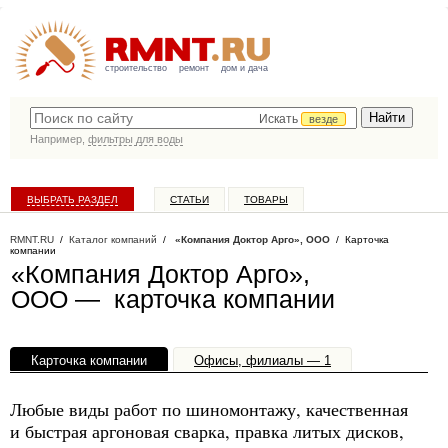
строительство
ремонт
дом и дача
Искать
везде
Например,
фильтры для воды
ВЫБРАТЬ РАЗДЕЛ
СТАТЬИ
ТОВАРЫ
КАТАЛОГ КОМПАНИЙ
RMNT.RU
/
Каталог компаний
/
«Компания Доктор Арго», ООО
/ Карточка
компании
«Компания Доктор Арго»,
ООО — карточка компании
Карточка компании
Офисы, филиалы — 1
Любые виды работ по шиномонтажу, качественная
и быстрая аргоновая сварка, правка литых дисков,