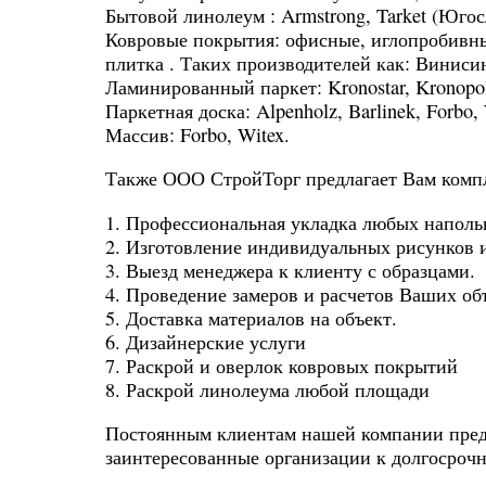
Бытовой линолеум : Armstrong, Tarket (Югосла
Ковровые покрытия: офисные, иглопробивные
плитка . Таких производителей как: Винисин, 
Ламинированный паркет: Kronostar, Kronopol
Паркетная доска: Alpenholz, Barlinek, Forbo
Массив: Forbo, Witex.
Также ООО СтройТорг предлагает Вам компл
1. Профессиональная укладка любых напол
2. Изготовление индивидуальных рисунков 
3. Выезд менеджера к клиенту с образцами.
4. Проведение замеров и расчетов Ваших об
5. Доставка материалов на объект.
6. Дизайнерские услуги
7. Раскрой и оверлок ковровых покрытий
8. Раскрой линолеума любой площади
Постоянным клиентам нашей компании пред
заинтересованные организации к долгосроч