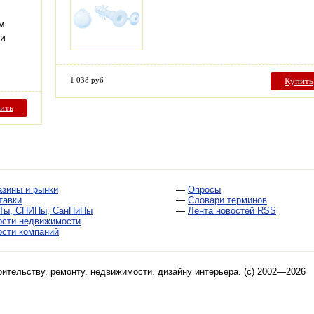
м
ии
1 038 руб
Купить
ить
азины и рынки
—
Опросы
тавки
—
Словари терминов
Ты, СНИПы, СанПиНы
—
Лента новостей RSS
ости недвижимости
ости компаний
оительству, ремонту, недвижимости, дизайну интерьера
. (c) 2002—2026