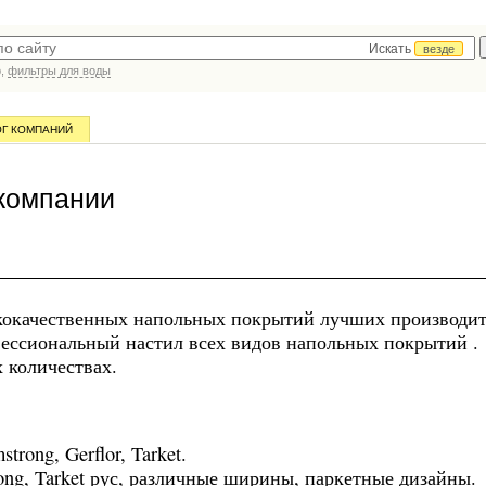
Искать
везде
р,
фильтры для воды
ОГ КОМПАНИЙ
компании
кокачественных напольных покрытий лучших производи
фессиональный настил всех видов напольных покрытий .
х количествах.
trong, Gerflor, Tarket.
ong, Tarket рус, различные ширины, паркетные дизайны.