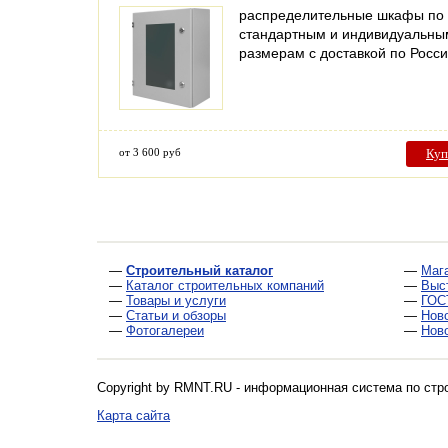
распределительные шкафы по
стандартным и индивидуальны
размерам с доставкой по Росс
от 3 600 руб
Куп
—
Строительный каталог
—
Маг
—
Каталог строительных компаний
—
Выс
—
Товары и услуги
—
ГОС
—
Статьи и обзоры
—
Нов
—
Фотогалереи
—
Нов
Copyright by RMNT.RU - информационная система по
стр
Карта сайта