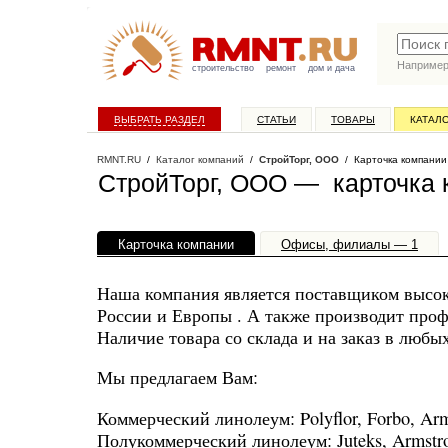
Наприме
строительство
ремонт
дом и дача
ВЫБРАТЬ РАЗДЕЛ
СТАТЬИ
ТОВАРЫ
КАТАЛ
RMNT.RU
/
Каталог компаний
/
СтройТорг, ООО
/ Карточка компании
СтройТорг, ООО — карточка 
Карточка компании
Офисы, филиалы — 1
Наша компания является поставщиком высо
России и Европы . А также производит про
Наличие товара со склада и на заказ в любы
Мы предлагаем Вам:
Коммерческий линолеум: Polyflor, Forbo, Arms
Полукоммерческий линолеум: Juteks, Armstr