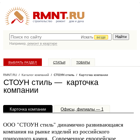
строительство
ремонт
дом и дача
Искать
везде
Например,
ремонт в квартире
ВЫБРАТЬ РАЗДЕЛ
СТАТЬИ
ТОВАРЫ
КАТАЛОГ КОМПАНИЙ
RMNT.RU
/
Каталог компаний
/
СТОУН стиль
/ Карточка компании
СТОУН стиль — карточка
компании
Карточка компании
Офисы, филиалы — 1
ООО "СТОУН стиль" динамично развивающаяся
компания на рынке изделий из российского
природного камня. Современное европейское