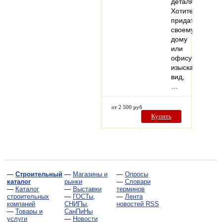
деталях.
Хотите
придать
своему
дому
или
офису
изысканный
вид,
…
от 2 500 руб
Купить
—
Строительный
—
Магазины и
—
Опросы
каталог
рынки
—
Словари
—
Каталог
—
Выставки
терминов
строительных
—
ГОСТы,
—
Лента
компаний
СНИПы,
новостей RSS
—
Товары и
СанПиНы
услуги
—
Новости