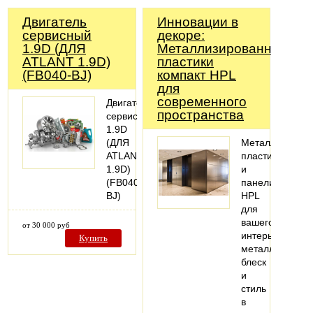
Двигатель
Инновации в
сервисный
декоре:
1.9D (ДЛЯ
Металлизированные
ATLANT 1.9D)
пластики
(FB040-BJ)
компакт HPL
для
современного
Двигатель
пространства
сервисный
1.9D
(ДЛЯ
Металлизиров
ATLANT
пластики
1.9D)
и
(FB040-
панели
BJ)
HPL
для
вашего
от 30 000 руб
интерьера:
Купить
металлический
блеск
и
стиль
в