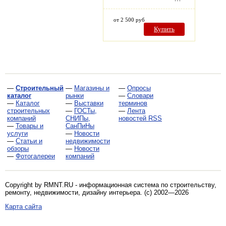
от 2 500 руб
Купить
—
Строительный
—
Магазины и
—
Опросы
каталог
рынки
—
Словари
—
Каталог
—
Выставки
терминов
строительных
—
ГОСТы,
—
Лента
компаний
СНИПы,
новостей RSS
—
Товары и
СанПиНы
услуги
—
Новости
—
Статьи и
недвижимости
обзоры
—
Новости
—
Фотогалереи
компаний
Copyright by RMNT.RU - информационная система по
строительству,
ремонту, недвижимости, дизайну интерьера
. (c) 2002—2026
Карта сайта