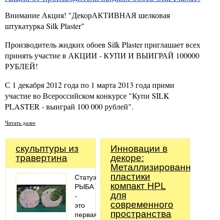
Внимание Акция! "ДекорАКТИВНАЯ шелковая
штукатурка Silk Plaster"
Производитель жидких обоев Silk Plaster приглашает всех
принять участие в АКЦИИ - КУПИ И ВЫИГРАЙ 100000
РУБЛЕЙ!
С 1 декабря 2012 года по 1 марта 2013 года прими
участие во Всероссийском конкурсе "Купи SILK
PLASTER - выиграй 100 000 рублей".
Читать далее
скульптуры из
Инновации в
травертина
декоре:
Металлизированные
пластики
Статуэтка
компакт HPL
РЫБА
для
-
современного
это
пространства
первая