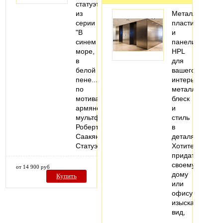
статуэтка
из
Металлизиров
серии
пластики
"В
и
синем
панели
море,
HPL
в
для
белой
вашего
пене..."
интерьера:
по
металлический
мотивам
блеск
армянского
и
мультфильма
стиль
Роберта
в
Саакянца.
деталях.
Статуэтка…
Хотите
придать
своему
от 14 900 руб
дому
Купить
или
офису
изысканный
вид,
…