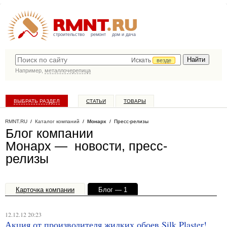
строительство
ремонт
дом и дача
Искать
везде
Например,
металлочерепица
ВЫБРАТЬ РАЗДЕЛ
СТАТЬИ
ТОВАРЫ
КАТАЛОГ КОМПАНИЙ
RMNT.RU
/
Каталог компаний
/
Монарх
/ Пресс-релизы
Блог компании
Монарх — новости, пресс-
релизы
Карточка компании
Блог — 1
Офисы, филиалы — 1
12.12.12 20:23
Акция от производителя жидких обоев Silk Plaster!