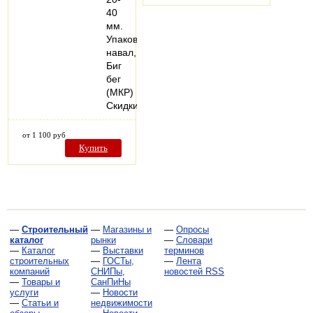
40
мм.
Упаковка:
навал,
Биг
бег
(МКР)
Скидки…
от 1 100 руб
Купить
—
Строительный
—
Магазины и
—
Опросы
каталог
рынки
—
Словари
—
Каталог
—
Выставки
терминов
строительных
—
ГОСТы,
—
Лента
компаний
СНИПы,
новостей RSS
—
Товары и
СанПиНы
услуги
—
Новости
—
Статьи и
недвижимости