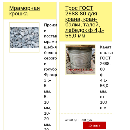
Мраморная
Трос ГОСТ
крошка
2688-80 для
крана, кран-
балки, талей,
Производство
лебедок ф 4,1-
и
56,0 мм
поставки
мраморного
щебня
Канат
белого,
стальной
серого
ГОСТ
и
2688-
голубого.
80
Фракции
ф
2,5-
4,1-
5
56,0
мм,
мм.
5-
от
10
100
мм,
п.м.
10-
20
от 50 до 1 000 руб
мм,
Купить
20-