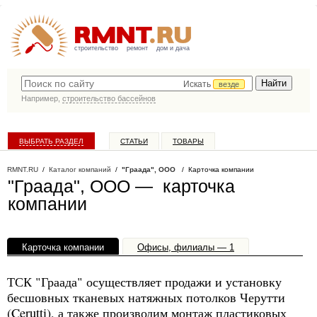
строительство
ремонт
дом и дача
Искать
везде
Например,
строительство бассейнов
ВЫБРАТЬ РАЗДЕЛ
СТАТЬИ
ТОВАРЫ
КАТАЛОГ КОМПАНИЙ
RMNT.RU
/
Каталог компаний
/
"Граада", ООО
/ Карточка компании
"Граада", ООО — карточка
компании
Карточка компании
Офисы, филиалы — 1
ТСК "Граада" осуществляет продажи и установку
бесшовных тканевых натяжных потолков Черутти
(Cerutti), а также производим монтаж пластиковых