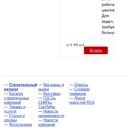
рабочих
циклов.
Для
задач,
требующих
большего…
от 9 300 руб
Купить
—
Строительный
—
Магазины и
—
Опросы
каталог
рынки
—
Словари
—
Каталог
—
Выставки
терминов
строительных
—
ГОСТы,
—
Лента
компаний
СНИПы,
новостей RSS
—
Товары и
СанПиНы
услуги
—
Новости
—
Статьи и
недвижимости
обзоры
—
Новости
—
Фотогалереи
компаний