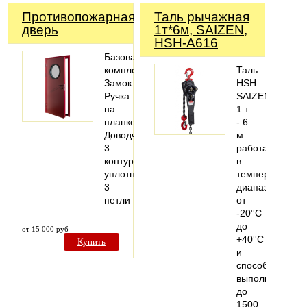
Противопожарная
Таль рычажная
дверь
1т*6м, SAIZEN,
HSH-A616
Базовая
комплектация:
Таль
Замок
HSH
Ручка
SAIZEN
на
1 т
планке
- 6
Доводчик
м
3
работает
контура
в
уплотнения
температурном
3
диапазоне
петли
от
-20°C
до
от 15 000 руб
+40°C
Купить
и
способна
выполнять
до
1500