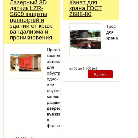
Лазерный 3D
Канат для
датчик LZR-
крана ГОСТ
S600 защиты
2688-80
ценностей и
зданий от краж,
Трос
вандализма и
для
проникновения
крана
Предлагаем
комплекты
автоматики
для
от 50 до 1 500 руб
обустройства
Купить
одно-
или
двухстворчатых
межкомнатных
раздвижных
дверей,
въезжающих
в
фальшстену..