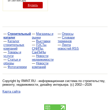
от 189 000 руб
Купить
—
Строительный
—
Магазины и
—
Опросы
каталог
рынки
—
Словари
—
Каталог
—
Выставки
терминов
строительных
—
ГОСТы,
—
Лента
компаний
СНИПы,
новостей RSS
—
Товары и
СанПиНы
услуги
—
Новости
—
Статьи и
недвижимости
обзоры
—
Новости
—
Фотогалереи
компаний
Copyright by RMNT.RU - информационная система по
строительству,
ремонту, недвижимости, дизайну интерьера
. (c) 2002—2026
Карта сайта