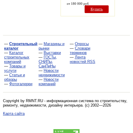
от 180 000 руб
Купить
—
Строительный
—
Магазины и
—
Опросы
каталог
рынки
—
Словари
—
Каталог
—
Выставки
терминов
строительных
—
ГОСТы,
—
Лента
компаний
СНИПы,
новостей RSS
—
Товары и
СанПиНы
услуги
—
Новости
—
Статьи и
недвижимости
обзоры
—
Новости
—
Фотогалереи
компаний
Copyright by RMNT.RU - информационная система по
строительству,
ремонту, недвижимости, дизайну интерьера
. (c) 2002—2026
Карта сайта