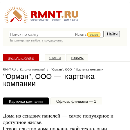
строительство
ремонт
дом и дача
Искать
везде
Например,
как выбрать кондиционер
ВЫБРАТЬ РАЗДЕЛ
СТАТЬИ
ТОВАРЫ
КАТАЛОГ КОМПАНИЙ
RMNT.RU
/
Каталог компаний
/
"Орман", ООО
/ Карточка компании
"Орман", ООО — карточка
компании
Карточка компании
Офисы, филиалы — 1
Дома из сендвич панелей — самое популярное и
доступное жилье.
Строительство дома по канадской технологии