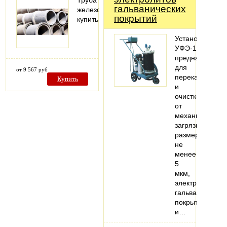
Труба
гальванических
железобетонная
покрытий
купить
Установка
УФЭ-1
предназначена
для
от 9 567 руб
перекачивания
Купить
и
очистки
от
механических
загрязнений
размерами
не
менее
5
мкм,
электролитов
гальванических
покрытий
и…