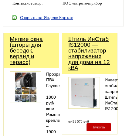
Контактное лицо:
ПО Электроточприбор
Открыть на Яндекс.Картах
Мягкие окна
Штиль ИнСтаб
(шторы для
IS12000 —
беседок,
стабилизатор
веранд и
напряжения
терасс)
для дома на 12
кВА
Прозрачный
ПВХ
Инвертоный
Глухое
стабилизатор
–
напряжения
1800
Штиль
руб/
ИнСтаб
кв.м
IS12000
Ремешковое
крепление
от 91 570 руб
–
Купить
1900