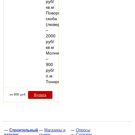
руб/
кв.м
Поворотная
скоба
(люверс)
–
2000
руб/
кв.м
Молния
–
900
руб/
п.м
Тонированный…
от 800 руб
Купить
—
Строительный
—
Магазины и
—
Опросы
каталог
рынки
—
Словари