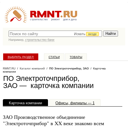
строительство
ремонт
дом и дача
Искать
везде
Например,
строительство бани
ВЫБРАТЬ РАЗДЕЛ
СТАТЬИ
ТОВАРЫ
КАТАЛОГ КОМПАНИЙ
RMNT.RU
/
Каталог компаний
/
ПО Электроточприбор, ЗАО
/ Карточка
компании
ПО Электроточприбор,
ЗАО — карточка компании
Карточка компании
Офисы, филиалы — 1
ЗАО Производственное объединение
"Электроточприбор" в XX веке знакомо всем