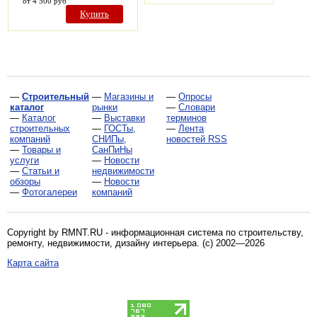
от 4 500 руб
Купить
—
Строительный
—
Магазины и
—
Опросы
каталог
рынки
—
Словари
—
Каталог
—
Выставки
терминов
строительных
—
ГОСТы,
—
Лента
компаний
СНИПы,
новостей RSS
—
Товары и
СанПиНы
услуги
—
Новости
—
Статьи и
недвижимости
обзоры
—
Новости
—
Фотогалереи
компаний
Copyright by RMNT.RU - информационная система по
строительству,
ремонту, недвижимости, дизайну интерьера
. (c) 2002—2026
Карта сайта