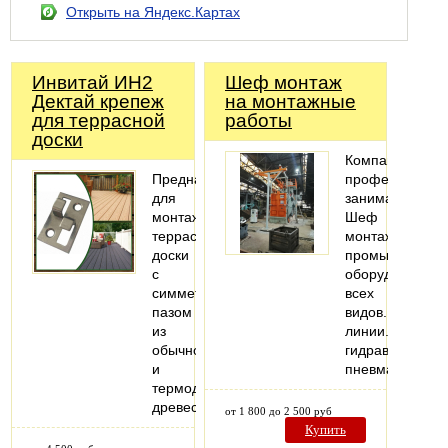
Открыть на Яндекс.Картах
Инвитай ИН2
Шеф монтаж
Дектай крепеж
на монтажные
для террасной
работы
доски
Компания
Предназначен
профессионал
для
занимается
монтажа
Шеф
террасной
монтажом
доски
промышленног
с
оборудования,
симметричным
всех
пазом
видов.Металл
из
линии.Монтаж
обычной
гидравлических
и
пневматическо
термодиффузионной
древесины.
от 1 800 до 2 500 руб
Купить