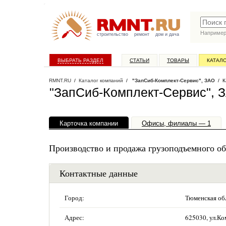
Наприме
строительство
ремонт
дом и дача
ВЫБРАТЬ РАЗДЕЛ
СТАТЬИ
ТОВАРЫ
КАТАЛ
RMNT.RU
/
Каталог компаний
/
"ЗапСиб-Комплект-Сервис", ЗАО
/ К
"ЗапСиб-Комплект-Сервис", 
Карточка компании
Офисы, филиалы — 1
Производство и продажа грузоподъемного об
Контактные данные
Город:
Тюменская об
Адрес:
625030, ул.Ком