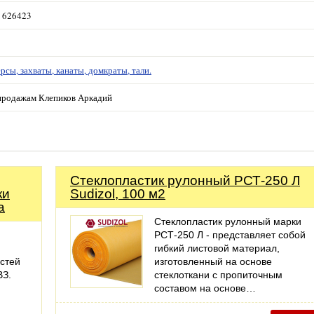
, 626423
рсы, захваты, канаты, домкраты, тали.
продажам Клепиков Аркадий
Стеклопластик рулонный РСТ-250 Л
ки
Sudizol, 100 м2
а
Cтеклопластик рулонный марки
РСТ-250 Л - представляет собой
гибкий листовой материал,
остей
изготовленный на основе
З.
стеклоткани c пропиточным
составом на основе…