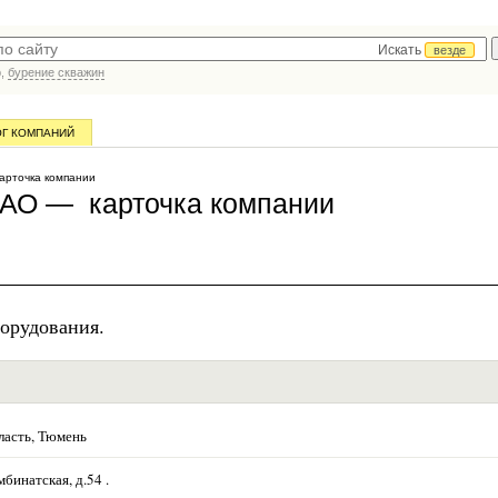
Искать
везде
р,
бурение скважин
ОГ КОМПАНИЙ
арточка компании
ЗАО — карточка компании
орудования.
ласть, Тюмень
бинатская, д.54 .