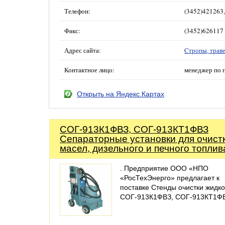
Телефон:
(3452)421263
Факс:
(3452)626117
Адрес сайта:
Cтропы, траве
Контактное лицо:
менеджер по 
Открыть на Яндекс.Картах
СОГ-913К1ФВЗ, СОГ-913КТ1ФВЗ
Сепараторные установки для очист
масел, дизельного и печного топлив
. Предприятие ООО «НПО
«РосТехЭнерго» предлагает к
поставке Стенды очистки жидк
СОГ-913К1ФВЗ, СОГ-913КТ1ФВ